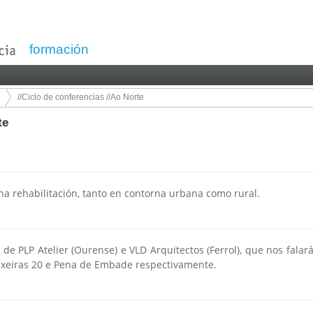
formación
//Ciclo de conferencias //Ao Norte
te
na rehabilitación, tanto en contorna urbana como rural.
de PLP Atelier (Ourense) e VLD Arquitectos (Ferrol), que nos fal
xeiras 20 e Pena de Embade respectivamente.