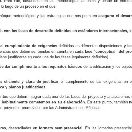
do.
Para ello, basándose en las metodologías actuales y desde un enfoque
 lo largo de un proceso en el que:
enfoque metodológico y las estrategias que nos permiten
asegurar el desar
ada
con las fases de desarrollo definidas en estándares internacionales,
l
 el cumplimiento de exigencias
definidas en diferentes disposiciones
y las
gencias que deben ser tenidas en cuenta en
cada fase “conceptual” del pr
be justificarse en cada una de las fases legalmente definidas).
 de dar cumplimiento a los requisitos básicos
de la edificación y los obj
 eficiente y clara de justificar
el cumplimiento de las exigencias en e
a y planos justificativos.
entos
que deben integrar cada una de las fases del proyecto y analizaremos
s habitualmente cometemos en su elaboración.
En este punto, también 
os proyectos promovidos por las Administraciones Públicas.
ras
, desarrolladas en
formato semipresencial.
En las jornadas presencia