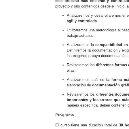
este proceso más eficiente y controla
proyecto y sus contenidos desde el inicio, a
Analizaremos y desarrollaremos el 
ágil y controlada.
Utilizaremos una metodología aline
trabajo actuales.
Analizaremos la
compatibilidad en
Definiremos la documentación y exi
las exigencias cuya documentación de
Revisaremos las
diferentes formas
ellas.
Analizaremos cuál es
la forma más
elaboración de
documentación gráfic
Revisaremos los
diferentes docum
importantes y los errores que má
manera específica, deben contener l
Programa
El curso tiene una duración total de
30 ho