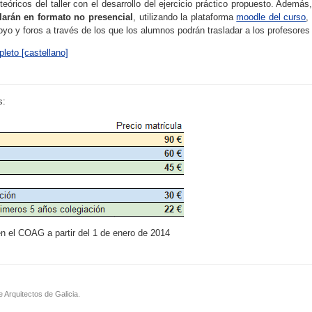
eóricos del taller con el desarrollo del ejercicio práctico propuesto. Además
larán en formato no presencial
, utilizando la plataforma
moodle del curso
,
yo y foros a través de los que los alumnos podrán trasladar a los profesore
leto [castellano]
s:
en el COAG a partir del 1 de enero de 2014
e Arquitectos de Galicia.