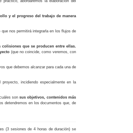
 práctico, abordaremos la elaboración del
rollo y el progreso del trabajo de manera
o que nos permitirá integrarla en los flujos de
 colisiones que se producen entre ellas.
oyecto
(que no coincide, como veremos, con
etivos que debemos alcanzar para cada una de
l proyecto, incidiendo especialmente en la
 cuáles son
sus objetivos, contenidos más
nos detendremos en los documentos que, de
les (3 sesiones de 4 horas de duración) se