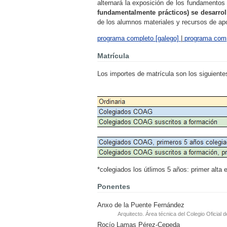
alternará la exposición de los fundamentos t
fundamentalmente prácticos) se desarrol
de los alumnos materiales y recursos de apo
programa completo [galego]
|
programa comp
Matrícula
Los importes de matrícula son los siguiente
*colegiados los útlimos 5 años: primer alta 
Ponentes
Anxo de la Puente Fernández
Arquitecto. Área técnica del Colegio Oficial d
Rocío Lamas Pérez-Cepeda