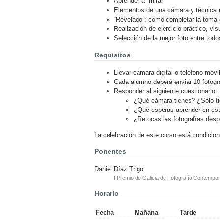
Aprender a “mirar”
Elementos de una cámara y técnica m
“Revelado”: como completar la toma co
Realización de ejercicio práctico, vi
Selección de la mejor foto entre tod
Requisitos
Llevar cámara digital o teléfono móv
Cada alumno deberá enviar 10 fotogra
Responder al siguiente cuestionario:
¿Qué cámara tienes? ¿Sólo ti
¿Qué esperas aprender en est
¿Retocas las fotografías des
La celebración de este curso está condicion
Ponentes
Daniel Díaz Trigo
I Premio de Galicia de Fotografía Contempo
Horario
Fecha
Mañana
Tarde