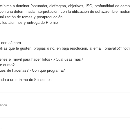
ínima a dominar (obturador, diafragma, objetivos, ISO, profundidad de camp
n una determinada interpretación, con la utilización de software libre median
sualización de tomas y postproducción
os los alumnos y entrega de Premio
il con cámara
fías que le gusten, propias o no, en baja resolución, al email: onavallo@hot
enes el móvil para hacer fotos? ¿Cuál usas más?
e curso?
pués de hacerlas? ¿Con qué programa?
ada a un mínimo de 8 inscritos.
ránea