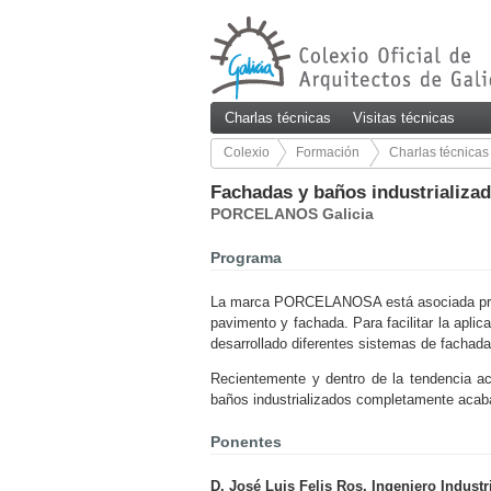
Charlas técnicas
Visitas técnicas
Colexio
Formación
Charlas técnicas
19/90
Fachadas y baños industriali
PORCELANOS Galicia
Programa
La marca PORCELANOSA está asociada princi
pavimento y fachada. Para facilitar la apli
desarrollado diferentes sistemas de fachada,
Recientemente y dentro de la tendencia a
baños industrializados completamente acaba
Ponentes
D. José Luis Felis Ros, Ingeniero Industri