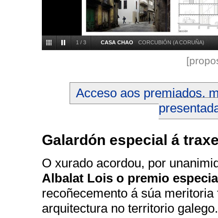
1
/
3
CASA CHAO
CORCUBIÓN (A CORUÑA)
[propo
Acceso aos premiados, m
presentad
Galardón especial á traxe
O xurado acordou, por unanimi
Albalat Lois o premio especial
recoñecemento á súa meritoria t
arquitectura no territorio galeg