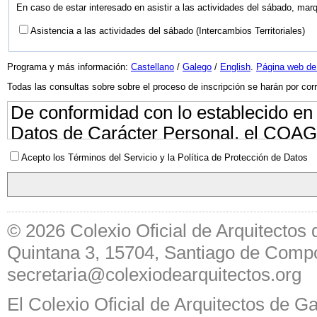
En caso de estar interesado en asistir a las actividades del sábado, marqu
Asistencia a las actividades del sábado (Intercambios Territoriales)
Programa y más información:
Castellano
/
Galego
/
English
.
Página web d
Todas las consultas sobre sobre el proceso de inscripción se harán por corr
De conformidad con lo establecido en
Datos de Carácter Personal, el COAG 
los ficheros del COAG de los datos de 
Acepto los Términos del Servicio y la Política de Protección de Datos
motivo de la solicitud y concertación 
de cualesquiera otros datos de carác
los que tenga acceso por causa de la
©
2026
Colexio Oficial de Arquitectos 
consecuencia de los procesos informát
Quintana 3, 15704, Santiago de Compos
COAG podrá efectuar el tratamiento, a
secretaria@colexiodearquitectos.org
datos de carácter personal, directame
cuenta, y siempre sin perjuicio del deb
El Colexio Oficial de Arquitectos de G